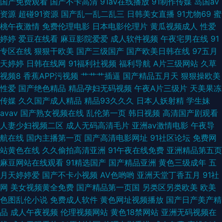
国产免费观看
国产不卡高清
91av在线播放
91制作传媒
岛国av
资源
超碰91资源
国产乱一乱二乱三
日韩美女直播
91尤物69
蜜
先锋天堂av 91干屄 91传媒视频传媒视频 91色色小视频 91永久免费看 成人
桃午夜激情
免费伦理电影
日本电影伦理片
黄瓜视频成人
性爱
婷婷
爱豆在线看
麻豆影院爱爱
成人软件视频
午夜宅男在线
91
免费视频网站 97視頻資源共享 夜趣91福利社 青青草网av黄色在线 欧美a在
专区在线
狠狠干欧美
国产三级国产
国产欧美日韩在线
97五月
天婷婷
日韩在线网
91福利社视频
福利导航
A片三级网站
久草
线视频观看 成人色导航在线 影音先锋黑丝高跟 日本无毛美女 福利导航99AV
视频8
香蕉APP污视频
艹艹艹插逼
国产精品五月天
狠狠操欧美
性爱
国产绝色精品
精品孕妇无码视频
午夜A片三级片
天美果冻
91免费在线视频观看 国产96视频网站 岛国激情一区 成人在线观看你懂的 成
传媒
久久国产成人精品
精品93久久久
日本人妖射精
学生妹
avav
国产熟女视频在线
乱伦第一页
韩日视频
高清国产剧观看
人精品女人 www情色五月天 日韩视频123区 人妻av先锋电影 欧美生活一级
人妻少妇视频二区
成人无码高清毛片
亚洲av激情电影
午夜导
航在线
国内主播第一页
国产高清电影网址
91社区论坛
免费网
片 欧美肏肏肏 欧日美不卡 男人天堂色99
站黄色在线
久久偷拍高清亚洲
91午夜在线免费
亚洲精品第五页
麻豆网站在线观看
91精选国产
国产精品亚洲
黄色三级成年
五
月天婷婷爱
国产不卡小视频
AV色哟哟
亚洲天堂丁香五月
91社
网
美女视频黄全免费
国产精品第一页国
另类区另类欧美
欧美
色图乱伦小说
免费成人软件
黄色网址视频播放
国产日产美产精
品
成人午夜视频
伦理视频网站
黄色18禁网站
亚洲无码视频在