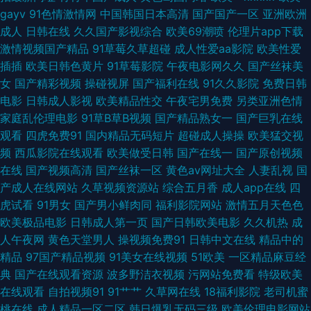
gayv
91色情激情网
中国韩国日本高清
国产国产一区
亚洲欧洲
美久久一级久久九九 色先锋无码av 91次元免费视频 91色库 爱爱影院 国产成
成人
日韩在线
久久国产影视综合
欧美69潮喷
伦理片app下载
激情视频国产精品
91草莓久草超碰
成人性爱aa影院
欧美性爱
人日本在线视频 久久精品青 日本超踫 午夜神马福利社 最新先锋资源av 91噜
插插
欧美日韩色黄片
91草莓影院
午夜电影网久久
国产丝袜美
女
国产精彩视频
操碰视屏
国产福利在线
91久久影院
免费日韩
在线观看 大香蕉肏屄 九区婷婷色色导航 青青草男人天堂 丝袜足交射精 91高
电影
日韩成人影视
欧美精品性交
午夜宅男免费
另类亚洲色情
家庭乱伦理电影
91草B草B视频
国产精品熟女一
国产巨乳在线
清视频在线 91视频观看吴梦梦 操人妻视觉 www四虎AV站 国产91aV福利电
观看
四虎免费91
国内精品无码短片
超碰成人操操
欧美猛交视
频
西瓜影院在线观看
欧美做受日韩
国产在线一
国产原创视频
影 老司机精品网 日韩调教影音先锋 中文无码人妻视频网 91社安全网址 东京
在线
国产视频高清
国产丝袜一区
黄色av网址大全
人妻乱视
国
产成人在线网站
久草视频资源站
综合五月香
成人app在线
四
热天堂91 久热超碰在线 欧洲香蕉av电影 91足恋网 国产精品在线1 91人妻少
虎试看
91男女
国产男小鲜肉同
福利影院网站
激情五月天色色
欧美极品电影
日韩成人第一页
国产日韩欧美电影
久久机热
成
妇喷水在线 日本二三二区精品专区 海角人妻91 99人人干 伊人99久久八挂海
人午夜网
黄色天堂男人
操视频免费91
日韩中文在线
精品中的
精品
97国产精品视频
91美女在线视频
51欧美
一区精品麻豆经
蜜桃视频91 超碰99人妻 1024在线视频精品 欧美视屏1区 浮淫久视频网站 亚
典
国产在线观看资源
波多野洁衣视频
污网站免费看
特级欧美
在线观看
自拍视频91
91艹艹
久草网在线
18福利影院
老司机蜜
州成人乱洲伦 91福利姬在线观看 九一一二国产 人妻人人操 亚洲肉肉网 91福
桃在线
成人精品一区二区
韩日爆乳无码三级
欧美伦理电影网站