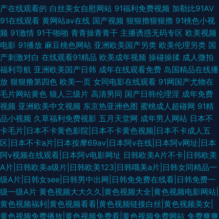
产在线观看的
白丝美女自慰网站
91福利免费视频
加勒比91AV
91在线观看
黄网站av在线
国产视频
狠狠擼狠狠擼
91桃色小视
频
91激情
91干啪啪
青青操青青干
主播诱惑无码专区
欧美视频
电影
91播放
麻豆桃色网站
亚洲欧美国产另类
欧美伦理另类
国
产刺激对白
在线观看91精品
欧美成年视频
操碰操揉
成人微拍
福利导航
亚洲欧美国产日韩
成年在线观看免费
岛国精品在线播
放
狠狠撸第四色
欧美一页
女同电影在线观看
91网国产尤物在
毛片网站黄色
狼人三级片
高清男同
国产日韩伦理淫
成年免费
视频
亚洲欧美中文视频
东京热亚洲色图
蜜桃成人超碰网
91精
品小视频
久草福利免费视影
五月天堂网
成年男人网站
日本不
卡毛片|日本不卡黄色影院|日本不卡黄色视频|日本不卡成人五
区|日本不卡a片|日本按摩69av|日本阿v在线|日本阿v网址|日本
阿v视频在线观看|日本阿v电影网址
日韩欧美A片不卡|日韩欧美
A片|日韩欧美a级片|日韩欧美123|日韩哦美a片|日韩女同精品一
级A片|日韩女see|日韩男中出网|日韩免免费在线看|日韩免费一
级一级A片
黄色视频大大久久|黄色视频大全|黄色视频电影网站|
黄色视频福利|黄色视频看看|黄色视频链接白丝|黄色视频美女|
黄色视频免费播放|黄色视频免费看|黄色视频免费网站
免费爽爽