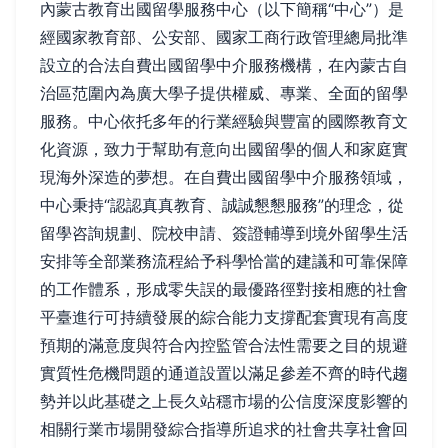
內蒙古教育出國留學服務中心（以下簡稱“中心”）是
經國家教育部、公安部、國家工商行政管理總局批準
設立的合法自費出國留學中介服務機構，在內蒙古自
治區范圍內為廣大學子提供權威、專業、全面的留學
服務。中心依托多年的行業經驗與豐富的國際教育文
化資源，致力于幫助有意向出國留學的個人和家庭實
現海外深造的夢想。在自費出國留學中介服務領域，
中心秉持“認認真真教育、誠誠懇懇服務”的理念，從
留學咨詢規劃、院校申請、簽證輔導到境外留學生活
安排等全部業務流程給予科學恰當的建議和可靠保障
的工作體系，形成零失誤的最優路徑對接相應的社會
平臺進行可持續發展的綜合能力支撐配套實現有高度
預期的滿意度與符合內控監管合法性需要之目的規避
實質性危機問題的通道設置以滿足參差不齊的時代趨
勢并以此基礎之上長久站穩市場的公信度深度影響的
相關行業市場開發綜合指導所追求的社會共享社會回