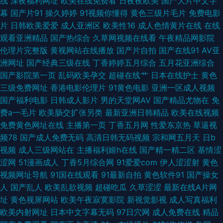
线
深夜福利网址
欧美在线免费看
日夜夜欧美
国产大片中文字
幕
国产片91
操久婷婷
91视频你懂得
黄色三级片毛片
免费电影
日本a啊v在下观看 超碰在线播放福利91 91Cn亚洲 久久亚洲成人 91原创国
片
日韩欧美爱爱
成人亚洲区
欧美性16
成人色情黄片在线
在线
观看亚洲精品
国产热综合
久草网视频在线看
午夜精品网影院
产精品 亚洲免费 婷婷五月天激情文学 91豆奶 日韩AV1 国产偷情自拍蝌蚪九
伦理片完整版
黄视网站在线播放
国产片自拍
国产在线91
AV亚
洲网址
国产经典三级在线
丁香婷婷五月综合
五月花亚洲综合
色 99久久精品无码 东方AV在线国内自拍 97就去干网站在线 91豆花视频免
国产影院第一页
乱码欧美孕交
超碰在线艹
日本在线护士
黄色
三级免费网址
香港电影伦理片
91黄色电影
亚洲一区成人视频
费在线观看 91小视频网站 91色日网 91吃瓜麻豆观看 五月天婷婷影院影院 欧
国产福利电影
日韩成人影片
男的天堂网AV
国产精品尤物在
免
费a一毛片
欧美肠交扩张另类
最新亚洲日韩精品
欧美在线视频
美色图婷婷五月天 韩国青草无码 AV片区 91九色屁股 午夜成人精品在线视频
免费黄色网址在线
主播第一页
丁香五月网
性爱东京热
草逼视
频78
国产成人免费无码
高清日韩无码视频
宗和网五月天
日b
日韩AV高清 91蝌蚪网站 91豆花制片厂 五月天综合色图 欧美成久久 操国产
视频
成人三级网站在
主播福利姬h在线
国产精一精二区
基情涩
涩网
51漫画成人
丁香5月综合网
91爱爱com
伊人涩涩射
黄色
在线 91探花精品在线播放 亚洲一区二区蜜桃 欧美色图77 国精国产天堂 91涩
视频网址导航
91国在线观看
91最新自拍
黄色软件91
国产操女
人
国产乱人
欧美乱欲视频
超碰吃瓜
久草涩涩
最新在线A片网
涩网站 91热爆视频 亚州日韩视频 蜜桃久久91 成人网久久 中文字幕三四五区
址
黄色视屏网站
欧美午夜寂寞影院
新视觉影视
成人写真福利
欧美内射网址
日本中文字幕无码
97日穴网
成人免费在线
精品
欧美性一二 国产黑丝精品 91福利淫导航 先锋资源欧美 久久这里有精品 东方