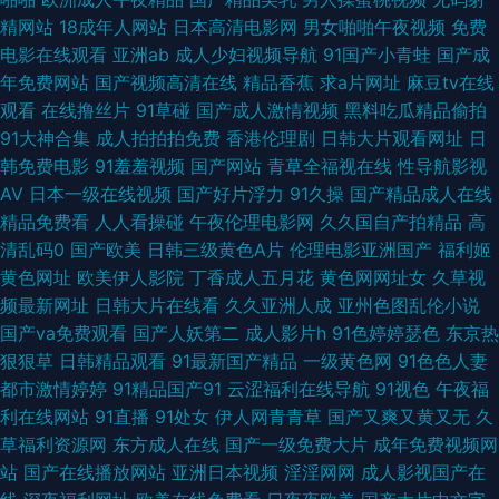
精网站
18成年人网站
日本高清电影网
男女啪啪午夜视频
免费
国产又粗又大 欧美亚洲日韩国产另类 午夜剧场青椒 九九热这里有精品 日韩
电影在线观看
亚洲ab
成人少妇视频导航
91国产小青蛙
国产成
年免费网站
国产视频高清在线
精品香蕉
求a片网址
麻豆tv在线
操B 伊人开心网221 91喷水网站 阿v在线观看 久草网成人 91国产尤物在线视
观看
在线撸丝片
91草碰
国产成人激情视频
黑料吃瓜精品偷拍
91大神合集
成人拍拍拍免费
香港伦理剧
日韩大片观看网址
日
频 成人欧美日韩 免费成人在线网 首页资源吧!A片 91n在线入口 91偷拍视频
韩免费电影
91羞羞视频
国产网站
青草全福视在线
性导航影视
AV
日本一级在线视频
国产好片浮力
91久操
国产精品成人在线
网 亚洲黄色hfh 91黑料官网 九九热色色 少妇黑森林 91nwww网站 91午夜成
精品免费看
人人看操碰
午夜伦理电影网
久久国自产拍精品
高
清乱码0
国产欧美
日韩三级黄色A片
伦理电影亚洲国产
福利姬
人 大香蕉母伦理 久久A精aVE 日韩成人色网 91九色熟女p 爱豆视频在线看 黑
黄色网址
欧美伊人影院
丁香成人五月花
黄色网网址女
久草视
频最新网址
日韩大片在线看
久久亚洲人成
亚州色图乱伦小说
丝av在线网站 日韩三级AV 69福利社在线 91自慰凤楼 国产精品色在线 欧美
国产va免费观看
国产人妖第二
成人影片h
91色婷婷瑟色
东京热
狠狠草
日韩精品观看
91最新国产精品
一级黄色网
91色色人妻
第一福利 午夜国产95 91久久大香蕉 www91福利 激情网站在线免费 午夜成
都市激情婷婷
91精品国产91
云涩福利在线导航
91视色
午夜福
利在线网站
91直播
91处女
伊人网青青草
国产又爽又黄又无
久
人精品在线视频 女同人妻睡女同bp 天天透伊人 免费券AV在线 阿v视频在线
草福利资源网
东方成人在线
国产一级免费大片
成年免费视频网
站
国产在线播放网站
亚洲日本视频
淫淫网网
成人影视国产在
免费观看 91大神双飞美女 男人天堂vv 95视频福利导航 91东京热中文字幕