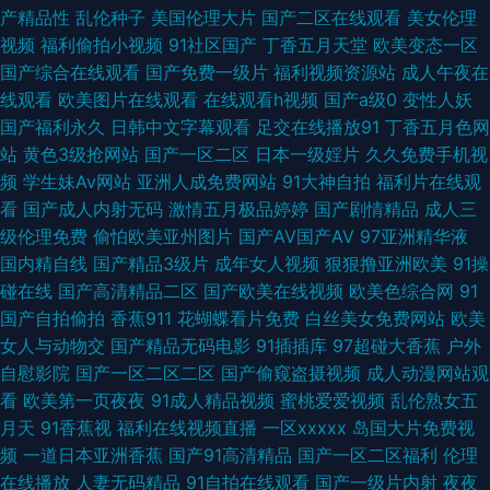
产精品性
乱伦种子
美国伦理大片
国产二区在线观看
美女伦理
寂寞影院 欧美成成人网站久久 国产精品超碰在线 狠狠草网址 91夫妻成人 久
视频
福利偷拍小视频
91社区国产
丁香五月天堂
欧美变态一区
国产综合在线观看
国产免费一级片
福利视频资源站
成人午夜在
草资源免费福利网站 www俺去也 91人妻人人妻人人 97资源美女总站 综合
线观看
欧美图片在线观看
在线观看h视频
国产a级0
变性人妖
国产福利永久
日韩中文字幕观看
足交在线播放91
丁香五月色网
另类第13页 日韩第2页 国产第23页 91传媒在线观收看 51无码高清小视频 51
站
黄色3级抢网站
国产一区二区
日本一级婬片
久久免费手机视
频
学生妹Av网站
亚洲人成免费网站
91大神自拍
福利片在线观
极品视频 91青青操网站 人人人a∨av 福利影院你懂的 91超碰在线成人 国产
看
国产成人内射无码
激情五月极品婷婷
国产剧情精品
成人三
级伦理免费
偷怕欧美亚州图片
国产AV国产AV
97亚洲精华液
一区啪啪 蜜桃91号www 日韩有码在线播放 伊人大香蕉影片 91熟女视频福
国内精自线
国产精品3级片
成年女人视频
狠狠撸亚洲欧美
91操
碰在线
国产高清精品二区
国产欧美在线视频
欧美色综合网
91
利 久草资源 欧美黄久久 午夜免费福利视频 91国产视在线观看 91资源在线视
国产自拍偷拍
香蕉911
花蝴蝶看片免费
白丝美女免费网站
欧美
女人与动物交
国产精品无码电影
91插插库
97超碰大香蕉
户外
频 精东自拍 伪娘ts人妖在线 在线看日韩 91蜜臀不卡 92AV资源在线 爱爱三
自慰影院
国产一区二区二区
国产偷窥盗摄视频
成人动漫网站观
看
欧美第一页夜夜
91成人精品视频
蜜桃爱爱视频
乱伦熟女五
级伦理 国产成人综合在线 久久传媒AV 色悠悠在线直播网站 影音先锋qj图区
月天
91香蕉视
福利在线视频直播
一区xxxxx
岛国大片免费视
频
一道日本亚洲香蕉
国产91高清精品
国产一区二区福利
伦理
91国在线视频 91片色 超碰在线免费91 精品久久噜噜 欧美性爱导航 亚洲精品
在线播放
人妻无码精品
91自拍在线观看
国产一级片内射
夜夜