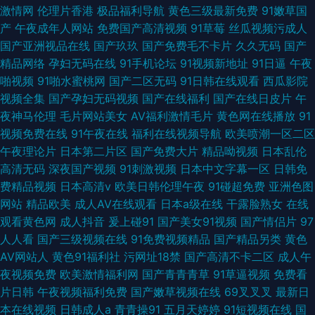
激情网
伦理片香港
极品福利导航
黄色三级最新免费
91嫩草国
产
午夜成年人网站
免费国产高清视频
91草莓
丝瓜视频污成人
国产亚洲视品在线
国产玖玖
国产免费毛不卡片
久久无码
国产
精品网络
孕妇无码在线
91手机论坛
91视频新地址
91日逼
午夜
啪视频
91啪水蜜桃网
国产二区无码
91日韩在线观看
西瓜影院
视频全集
国产孕妇无码视频
国产在线福利
国产在线日皮片
午
夜神马伦理
毛片网站美女
AV福利激情毛片
黄色网在线播放
91
视频免费在线
91午夜在线
福利在线视频导航
欧美喷潮一区二区
午夜理论片
日本第二片区
国产免费大片
精品呦视频
日本乱伦
高清无码
深夜国产视频
91刺激视频
日本中文字幕一区
日韩免
费精品视频
日本高清v
欧美日韩伦理午夜
91碰超免费
亚洲色图
网站
精品欧美
成人AV在线观看
日本a级在线
干露脸熟女
在线
观看黄色网
成人抖音
爰上碰91
国产美女91视频
国产情侣片
97
人人看
国产三级视频在线
91免费视频精品
国产精品另类
黄色
AV网站人
黄色91福利社
污网址18禁
国产高清不卡二区
成人午
夜视频免费
欧美激情福利网
国产青青青草
91草逼视频
免费看
片日韩
午夜视频福利免费
国产嫩草视频在线
69叉叉叉
最新日
本在线视频
日韩成人a
青青操91
五月天婷婷
91短视频在线
国