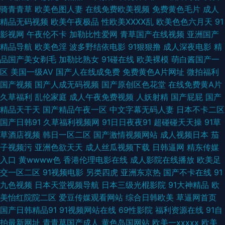
骑青青草
欧美色图人妻
在线免费欧美视频
免费黄色毛片
成人
人妻色 91黑丝国 91制片天麻传媒 东方美女视av在线 九九热精品国产视频 欧
精品无码视频
欧美午夜极品
性欧美ⅩⅩⅩⅩ乱
欧美色色六月天
91
影视网
午夜伦不卡
加勒比性爱网
青草国产在线视频
亚洲国产
美VA性爱 91n香蕉社 91花探 91深夜福利网址 白虎黑丝91 国产玖玖一区 草
精品导航
欧美色淫
波多野结依电影
91狠狠撸
成人深夜电影
精
品国产美女剃毛
加勒比熟女
91碰在线
欧美裸模
萌白酱国产一
莓丝瓜站 五月婷婷深爱激情网 91高清图片在线观看视频 91在线视频视频 91
区
美国一级AV
国产人在线成免费
免费黄色A片网址
微拍福利
国产视频
国产人成无码视频
国产原创区色花堂
在线免费黄A片
极品视觉 99热9 国产6页 久草av大香蕉 欧美a在线观看 婷婷激情丁香七月
久草福利
乱伦家庭
成人午夜免费视频
人妖射精
国产屁屁
国产
精品天干天
国产精品午夜一区
中文字幕无码人妻
日本不卡二区
91传煤 91视频游艇 www久久国产 丰满人妻一区二区片 后入大屁股 人妻资
国产日韩91
久草福利视频网
91日日夜夜91
超碰碰天天操
91草
草酒店视频
韩日一区二区
国产激情视频网站
成人视频日本
茄
源站 亚州射逼 91成人观看 91狼友视频在线观看 91性吧 99热色五月 国产成
子视频污
亚洲色欲天天
成人丝瓜视频下载
日韩逼网
精东传媒
入口
黄wwww色
香港伦理电影在线
成人影院在线播放
欧美足
人国产精品 久久伊人热 欧美专区一 日日干屄网 午夜精品久久99 91福利视频
交一区二区
91视频电影
另类四虎
亚洲东京热
国产不卡在线
91
九色视频
日本天堂视频导航
日本三级光棍影院
91大神精品
欧
导航页 91午市短视频 超碰91直播 久久精品导航 青娱乐福利导航91 午夜男人
美怡红院院二区
爱豆传媒观看网站
综合日韩欧美
草逼网首页
国产日韩精品91
91视频网站在线
69性影院
福利资源在线
91自
视频 91白虎美女交配 91网战观看 超碰人人艹久久艹 国产亚洲精品中文人 欧
拍最新网址
青青草国产成人
黄色岛国网站
欧美一xxxxx
欧美