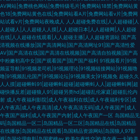
AV网站|免费桃色网站|免费特级毛片|免费网站18禁|免费网站黄
色18|免费网站黄色在线|免费网站看A片|免费网站看v片|免费网
站试看v片|免费网站夜晚成人
人人超碰免费在线|人人超碰碰|人
人超碰人|人人超碰人人摸|人人超碰日本|人人超碰网|人人超碰
在线|人人超碰在线观看|人人超碰主播|人人超碰资源站
国产高
清视频在线播放|国产高清网站|国产高清网址91|国产高清性爱
AV|国产高清在线|国产高清在线视频|国产高清自拍视频|国产高
中粉嫩初高中女|国产观看国产|国产国产福利
91视频看片|91视
频蓝导航|91视频老司机|91视频理论|91视频链接网站|91视频噜
噜|91视频乱伦国产|91视频论坛|91视频美女|91视频免
超碰久久
人人摸|超碰蝌蚪91|超碰蝌蚪超碰|超碰蝌蚪人人|超碰蝌蚪网|超
碰快播反差|超碰狼人91|超碰另类hd|超碰乱伦家庭|超碰乱伦内
射
成人午夜福利影院|成人午夜福利在线|成人午夜福利专区|成
人午夜高|成人午夜高清|成人午夜高清无码|成人午夜国产|成人
午夜国产福利|成人午夜国产内射|成人午夜国产一区
岛国精品无
码|岛国精品一区二|岛国精品一区二区|岛国精品在线|岛国精品
在线播放|岛国精品在线观看|岛国精品资源网站|岛国狼人97影
视|岛国伦理电影|岛国蜜桃av
欧美午夜性交|欧美午夜一卡|欧美