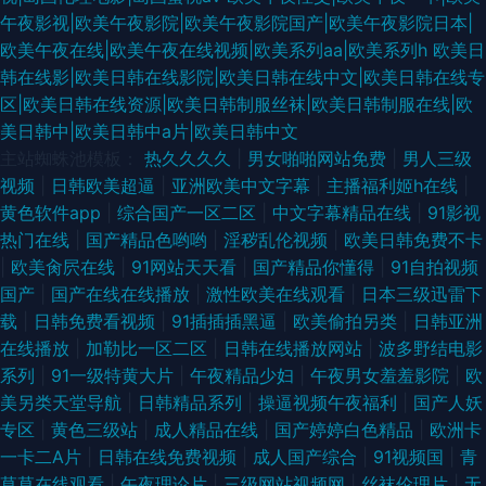
午夜影视|欧美午夜影院|欧美午夜影院国产|欧美午夜影院日本|
欧美午夜在线|欧美午夜在线视频|欧美系列aa|欧美系列h
欧美日
韩在线影|欧美日韩在线影院|欧美日韩在线中文|欧美日韩在线专
区|欧美日韩在线资源|欧美日韩制服丝袜|欧美日韩制服在线|欧
美日韩中|欧美日韩中a片|欧美日韩中文
主站蜘蛛池模板：
热久久久久
|
男女啪啪网站免费
|
男人三级
视频
|
日韩欧美超逼
|
亚洲欧美中文字幕
|
主播福利姬h在线
|
黄色软件app
|
综合国产一区二区
|
中文字幕精品在线
|
91影视
热门在线
|
国产精品色哟哟
|
淫秽乱伦视频
|
欧美日韩免费不卡
|
欧美肏屄在线
|
91网站天天看
|
国产精品你懂得
|
91自拍视频
国产
|
国产在线在线播放
|
激性欧美在线观看
|
日本三级迅雷下
载
|
日韩免费看视频
|
91插插插黑逼
|
欧美偷拍另类
|
日韩亚洲
在线播放
|
加勒比一区二区
|
日韩在线播放网站
|
波多野结电影
系列
|
91一级特黄大片
|
午夜精品少妇
|
午夜男女羞羞影院
|
欧
美另类天堂导航
|
日韩精品系列
|
操逼视频午夜福利
|
国产人妖
专区
|
黄色三级站
|
成人精品在线
|
国产婷婷白色精品
|
欧洲卡
一卡二A片
|
日韩在线免费视频
|
成人国产综合
|
91视频国
|
青
草草在线观看
|
午夜理论片
|
三级网站视频网
|
丝袜伦理片
|
无