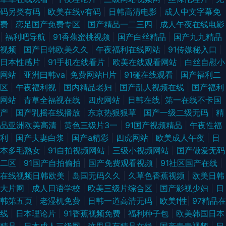
码另类有码
|
欧美在线v有码
|
日韩高清电影
|
成人中文字幕免
费
|
恋足国产免费专区
|
国产精品一二三四
|
成人午夜在线电影
|
福利吧导航
|
91香蕉蜜桃视频
|
国产白丝精品
|
国产九九精品
视频
|
国产日韩欧美久久
|
午夜福利在线网站
|
91传媒秘入口
|
日本性感片
|
91手机在线看片
|
欧美在线观看网站
|
白丝自慰小
网站
|
亚洲曰韩va
|
免费网站H片
|
91碰在线观看
|
国产福利二
区
|
午夜福利视
|
国内精品老妇
|
国产乱人视频在线
|
国产福利
网站
|
青草全福视在线
|
四虎网站
|
日韩在线
|
第一在线不卡国
产
|
国产乳摇在线播放
|
东京热狠狠草
|
国产一级二级无码
|
精
品亚洲欧美高清
|
黄色三级片3一
|
91国产视频精品
|
午夜性福
利
|
国产夫妻白浆
|
国产a精彩
|
四虎网站
|
欧美成人午夜
|
日
本多毛熟女
|
91自拍视频网站
|
三级小视频网站
|
国产做爱无码
二区
|
91国产自拍偷拍
|
国产免费观看视频
|
91社区国产在线
|
在线视频日韩欧美
|
岛国无码久久
|
久草色香蕉视频
|
欧美日韩
大片网
|
成人日语学校
|
欧美三级片综合区
|
国产影视少妇
|
日
韩第五页
|
老湿机免费
|
日韩一道高清无码
|
欧美f性
|
97精品在
线
|
日本理论片
|
91香蕉视频免费
|
福利种子包
|
欧美韩国日本