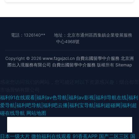
電話：1326140**
地址：北京市通州區西集鎮企業發展服務
中心4968號
Copyright © 2026
www.fzgxjzcl.cn
自費出國留學中介服務
北京洲
際出入境服務有限公司
自費出國留學中介服務
版權所有
Sitemap
感谢您访问我们的网站，您可能还对以下资源感兴趣：烟台都蕾
市场营销有限公司
福利91在线观看|福利av色导航|福利av影视|福利l导航在线|福利
爱导航|福利吧导航|福利吧云播|福利宝导航|福利超碰网|福利超
碰在线导航
网站地图
先锋影音va日韩有码 成人午夜剧场A片 日韩福利导航 国产91福利在线 宅女
日本一级大片
微拍福利在线观看
91香蕉APP
国产二区三区
国