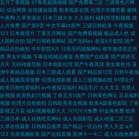
五月丁香视频
97香蕉超级碰碰
国产免费看二区
三级黄色片网
站
综合网黄
在线播放观看
欧美电影在线
伦理片在哪里看
蜜桃
午夜网
久草资源在
日本三级大全
久久福利
福利所导航视频
成
人片免费
国产第9页
中文字幕bt原声
三级日韩欧美
午夜视频
123
日本推理片
丁香五月网站
国产免费看视频
极品成人色
成
人黑料自拍
国产日韩欧美网站
国产无码av
老湿A片影院
国产
精品自拍偷拍
牛牛影院A片
日韩无码视频网站
都市激情变态另
类
男女91视频
字幕在线精品播放
免费国产在线看
国产婷婷五
月天
无码传媒导航
日本电影伦理
国产午夜高清
美女黄色18
亚
洲午夜精品视频
日本三级成人观看
国产精品第12页
日韩午夜场
成人视频高清免费
伦理在线影视
成人三级视频在线
91理论片
欧美日韩性爱福利
av午夜探花福利
精品毛片
久久叉叉
另类人
妖视频
欧美熟妇穴视频
丁香五月V国产
日韩黄色网址
豆花福利
视频
轮理片自拍偷拍
日韩欧美美女视频
欧美A级黄色影院
丁香
影视五月花
福利视频电影久久
污污污污免费
91金典免费
欧美
三级日本
成人在线吃瓜网站
成人岛国影院
成人动漫二区三区
久草在线最新
日韩精品推荐
国产精品一区自拍
男人天堂
a片
123
另类视频欧美
国产在线直播
亚洲卡一卡二
成人在线免费看