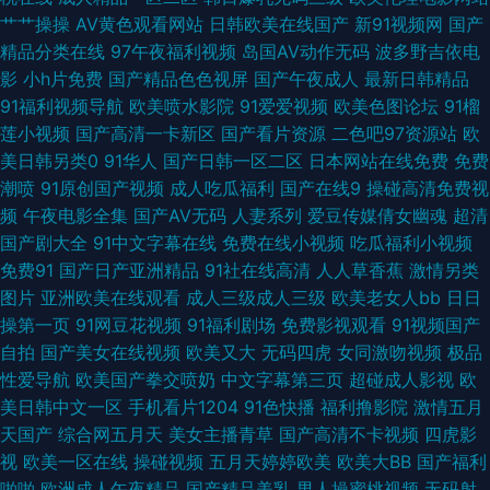
艹艹操操
AV黄色观看网站
日韩欧美在线国产
新91视频网
国产
利资源共享总站 福利在线aa 男女H网 深爱激情欧美 1024在线国产 91女生
精品分类在线
97午夜福利视频
岛国AV动作无码
波多野吉依电
影
小h片免费
国产精品色色视屏
国产午夜成人
最新日韩精品
视频 AV福利在线导航 国产黑丝91 久久AⅤ 青青草麻豆九色视频 91TV成人视
91福利视频导航
欧美喷水影院
91爱爱视频
欧美色图论坛
91榴
莲小视频
国产高清一卡新区
国产看片资源
二色吧97资源站
欧
频 97超碰人人撸 国产92在线 久久国产天堂 日日干屄网 AV福利免费播放 后
美日韩另类0
91华人
国产日韩一区二区
日本网站在线免费
免费
潮喷
91原创国产视频
成人吃瓜福利
国产在线9
操碰高清免费视
入黑丝 欧美日韩国产激情视频 先锋人妻AV导航 91在線免費看片 国产精品欧
频
午夜电影全集
国产AV无码
人妻系列
爱豆传媒倩女幽魂
超清
国产剧大全
91中文字幕在线
免费在线小视频
吃瓜福利小视频
美在线网址 欧美a播放 韩国日本久久 日韩欧美国产成人 在线青青草av 91在
免费91
国产日产亚洲精品
91社在线高清
人人草香蕉
激情另类
图片
亚洲欧美在线观看
成人三级成人三级
欧美老女人bb
日日
线91 东方AV夜夜夜 久久精品看久久 无码网止三级 91论理 操你啦超碰97 黄
操第一页
91网豆花视频
91福利剧场
免费影视观看
91视频国产
自拍
国产美女在线视频
欧美又大
无码四虎
女同激吻视频
极品
色视频一六九区 日韩av最新 亚洲国产日本 91国产白浆高潮 91在线免费看 福
性爱导航
欧美国产拳交喷奶
中文字幕第三页
超碰成人影视
欧
美日韩中文一区
手机看片1204
91色快播
福利撸影院
激情五月
利午夜95 欧美女自慰 午夜爽爽国产精品免费 91国产丝袜在线观看 阿V不卡
天国产
综合网五月天
美女主播青草
国产高清不卡视频
四虎影
视
欧美一区在线
操碰视频
五月天婷婷欧美
欧美大BB
国产福利
黄色小视频网站 欧美亚洲变态视 五月天日日干 91夫妻交换论坛 97影院亚洲
啪啪
欧洲成人午夜精品
国产精品美乳
男人操蜜桃视频
无码射