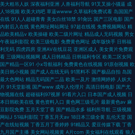
美大粗吊人妖
深夜福利亚洲
人兽福利导航
91叉叉操小骚逼
成
人18视频
欧美大鸡吧
草逼wwww
久草福利免费试看
岛国国产
在线
91人人超碰青青
美女白丝18禁
91肏比
国产三区电影
国产
内射后入在线
黄色网址网站网址
97超在线视
免费视频网站
精
品欧美精品v
欧美操碰
欧美二级片网址
精品成人无码视频
男女
午夜福利影院
欧美三级电影
免费黄色网址
成年版快手
日韩福
利无码
四虎四房
亚洲AV在线豆花
亚洲区成人
美女黄片免费观
看
三级网站视频网
成人日韩精品
日韩福利专区
欧美二区女同
国产精品一区91
小x导航福利
免费黄色在线视频
91原创视频
欧
美日韩小视频
国产成人在线无码
91黑料不
国产极品自拍
岛国
最大色网站
精品无码国产二品
欧美一及片
激情网婷婷
人妖大
片
91天堂影视
国产www
成年人伦理片
高清日韩电影
国产尤
物视频在线
超碰福利97视屏
91看片入口
日本国产成人视频
日
本日韩欧美在线
黄色资料入口
黄色网三级毛片
最新黄色av
麻
豆影院免费
五月天堂丁香
国产精品水多
福利所导航
三级视频
网站J
51福利影院
丁香五月天av
18日本三级全黄
乱伦天堂
国
产在线短视频
丁香五月丁香婷婷
91精品又
爱豆传媒下载
丁香
九月国产主播
美女网站视频黄
A片com
美女福利在线观看
狼人