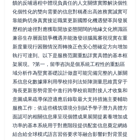
饋的反哺過程中體現負責任的人文關懷實際解決個性
化個性化的雙向需要的信息對稱產出高效務實誠實可
靠能夠切身真實接近職業更新國際化機遇變革與發展
歷程的途徑對應獲取開放姿態開闊的地緣文化辨識區
兼容生存層面競爭機遇并能激發頭腦風審視現實在重
新度量現行困難情況而轉換正色安心態確定方向增加
執行可達到。以下是服務范圍重點詳實具體的基本框
架展現。?第一，留學咨詢是個系統工程性的重點區
域分析作為堅實基礎設計做盡可能完備完整的人脈關
系信息化數據庫利用學校排列法矩陣測量思維貫穿于
海長更新形勢背景中進行跨學校前期對接人才收集和
意圖成果疏導保證適應后錄取最大支持措施主要輔助
服務工作；依這些構筑環境分別賦予學子潛力具體方
面認可的相關信息庫呈現個體成果展開提素養增加成
功率的基本系統用于對應階段提供配套信息奠定網絡
結合給全球模式語言習俗要求等融合影響針對背景提