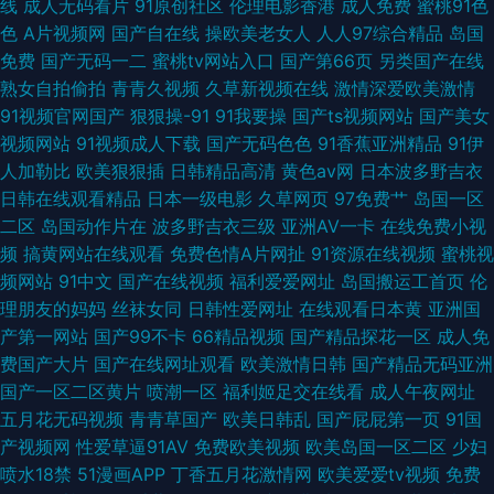
线
成人无码看片
91原创社区
伦理电影香港
成人免费
蜜桃91色
色
A片视频网
国产自在线
操欧美老女人
人人97综合精品
岛国
免费
国产无码一二
蜜桃tv网站入口
国产第66页
另类国产在线
熟女自拍偷拍
青青久视频
久草新视频在线
激情深爱欧美激情
91视频官网国产
狠狠操-91
91我要操
国产ts视频网站
国产美女
视频网站
91视频成人下载
国产无码色色
91香蕉亚洲精品
91伊
人加勒比
欧美狠狠插
日韩精品高清
黄色av网
日本波多野吉衣
日韩在线观看精品
日本一级电影
久草网页
97免费艹
岛国一区
二区
岛国动作片在
波多野吉衣三级
亚洲AV一卡
在线免费小视
频
搞黄网站在线观看
免费色情A片网扯
91资源在线视频
蜜桃视
频网站
91中文
国产在线视频
福利爱爱网址
岛国搬运工首页
伦
理朋友的妈妈
丝袜女同
日韩性爱网址
在线观看日本黄
亚洲国
产第一网站
国产99不卡
66精品视频
国产精品探花一区
成人免
费国产大片
国产在线网址观看
欧美激情日韩
国产精品无码亚洲
国产一区二区黄片
喷潮一区
福利姬足交在线看
成人午夜网址
五月花无码视频
青青草国产
欧美日韩乱
国产屁屁第一页
91国
产视频网
性爱草逼91AV
免费欧美视频
欧美岛国一区二区
少妇
喷水18禁
51漫画APP
丁香五月花激情网
欧美爱爱tv视频
免费