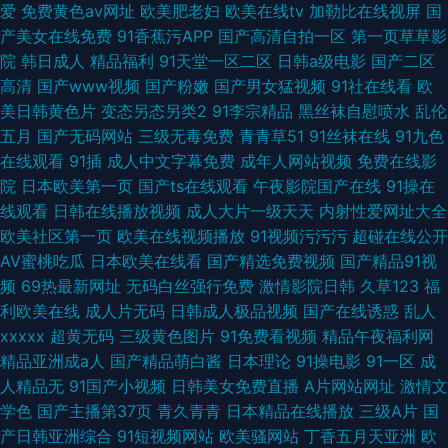
爱
免费黄色av网址
欧美肥老妇
欧美在线tv
加勒比在线视屏
国
产美女在线免费
91香蕉污APP
国产高清自拍一区
第一页草草影
院
韩日成人
精品福利
91天堂一区二区
日韩a级电影
国产二区
高清
国产www视频
国产粉嫩
国产男女猛视频
91社在线看
欧
美日韩黄色片
变态另态另类2
91李宗精品
黑丝袜自慰喷水
乱伦
五月
国产无码网站
三级无毒免费
青青草51
91丝袜在线
91九色
在线观看
91插
成人中文字幕免费
成年人网站视频
免费在线影
院
日本欧美第一页
国产ts在线观看
午夜影院国产在线
91操在
线观看
日韩在线播放视频
成人大片一级天天
内射性爱网址大全
欧美社区第一页
欧美在线视频播放
91视频污污污
超碰在线公开
AV蜜桃吃瓜
日本欧美在线看
国产精选免费视频
国产精品91视
频
69热最新网址
无码白丝强行免费
激情影院日韩
久草123
福
利欧美在线
成人片无码
日韩成人极品视频
国产在线诱惑
乱人
xxxxx
超黄无码
三级黄色图片
91免费看视频
精品午夜福利网
精品亚洲成a人
国产精品萌白酱
日本理论
91操电影
91一区
成
人精品无
91国产小视频
日韩美女免费直播
A片网站网址
激情文
学色
国产主播第37页
青久青青
日本精品在线播放
三级A片
国
产日韩亚洲综合
91短视频网站
欧美骚网站
丁香五月天亚洲
欧