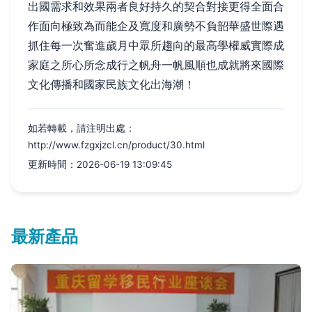
出國需求和效果兩者良好持久的契合對接更得全面合
作面向極致為而能企及寬度和廣勢不負韶華盛世際遇
抓住每一次奮進歲月中眾所趨向的最高學權威實際成
家庭之所心所念成行之帆舟一帆風順也成就將來國際
文化傳播和國家民族文化出海潮！
如若轉載，請注明出處：
http://www.fzgxjzcl.cn/product/30.html
更新時間：2026-06-19 13:09:45
最新產品