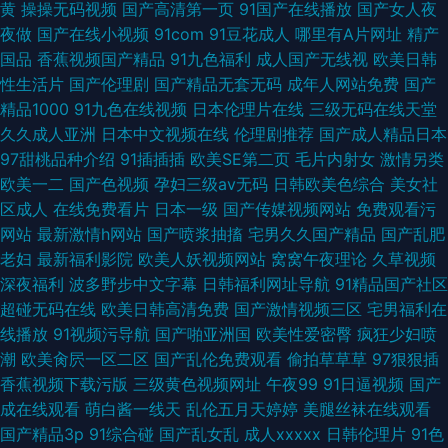
黄
操操无码视频
国产高清第一页
91国产在线播放
国产女人夜
夜做
国产在线小视频
91com
91豆花成人
哪里有A片网址
精产
国品
香蕉视频国产精品
91九色福利
成人国产无线视
欧美日韩
性生活片
国产伦理剧
国产精品无套无码
成年人网站免费
国产
精品1000
91九色在线视频
日本伦理片在线
三级无码在线天堂
久久成人亚洲
日本中文视频在线
伦理剧推荐
国产成人精品日本
97甜桃品种介绍
91插插插
欧美SE第二页
毛片内射女
激情另类
欧美一二
国产色视频
孕妇三级av无码
日韩欧美色综合
美女社
区成人
在线免费看片
日本一级
国产传媒视频网站
免费观看污
网站
最新激情h网站
国产喷浆抽搐
宅男久久国产精品
国产乱肥
老妇
最新福利影院
欧美人妖视频网站
窝窝午夜理论
久草视频
深夜福利
波多野步中文字幕
日韩福利网址导航
91精品国产社区
超碰无码在线
欧美日韩高清免费
国产激情视频三区
宅男福利在
线播放
91视频污导航
国产啪亚洲国
欧美性爱密臀
疯狂少妇喷
潮
欧美肏屄一区二区
国产乱伦免费观看
偷拍草草草
97狠狠插
香蕉视频下载污版
三级黄色视频网址
午夜99
91日逼视频
国产
成在线观看
萌白酱一线天
乱伦五月天婷婷
美腿丝袜在线观看
国产精品3p
91综合碰
国产乱女乱
成人xxxxx
日韩伦理片
91色