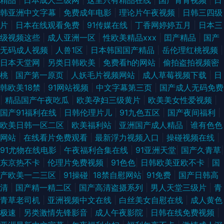
精品
|
日本成人三级网
|
这里只有精品在线
|
国产青青视频
|
日
韩亚洲中文字幕
|
免费成年电影
|
理论片午夜视频
|
日韩三四级
片
|
日本在线观看免费
|
91传媒在线
|
丁香网婷婷五月
|
日本三
级视频这些
|
成人亚洲一区
|
性欧美精品xxx
|
囯产精品
|
国产
无码成人视频
|
人兽1区
|
日本韩国国产精品
|
岳伦理红桃视频
|
日本天堂网
|
另类日韩欧美
|
免费看h的网站
|
偷拍盗拍视频密
桃
|
国产第一原页
|
人妖毛片视频网站
|
成人草莓视频下载
|
日
韩欧美18禁
|
91网站视频
|
中文字幕第三页
|
国产成人无码免费
|
精品国产午夜吃瓜
|
欧美孕妇三级黄片
|
欧美美女性爱视频
|
国产91福利在线
|
日韩伦理片儿
|
91九色五区
|
国产夜间福利
|
欧美日韩一区二区
|
欧美福利站
|
亚洲国产成人精品
|
谁有色色
网站
|
在线看片免费观看
|
最新浮力视频入口
|
操碰视频在线
|
91尤物在线电影
|
午夜福利合集在线
|
91亚洲天堂
|
国产久青草
|
东京热不卡
|
伦理片免费视频
|
91色色
|
日韩欧美亚欧不卡
|
国
产欧美一二三区
|
91操碰
|
18禁自慰网站
|
91免费
|
国产日韩高
清
|
国产精一精二区
|
国产高清盗摄系列
|
男人天堂三级片
|
青
青草老司机
|
亚洲视频中文在线
|
白丝美女自慰在线
|
成人黄色
极速
|
另类激情先锋影音
|
成人午夜影院
|
日韩在线免费视频
|